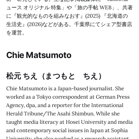
ュース オリジナル 特集」や「旅の手帖 WEB」、共著
に『観光的なものを組みなおす』(2025) 『北海道の
生活史』(2026)などがある。千葉県にてシェア型書店
を運営。
Chie Matsumoto
松元 ちえ（まつもと ちえ）
Chie Matsumoto is a Japan-based journalist. She
worked as a Tokyo correspondent at German Press
Agency, dpa, and a reporter for the International
Herald Tribune/The Asahi Shimbun. While she
taught media literacy at Hosei University and media
and contemporary social issues in Japan at Sophia
University, she also worked as a research assistant