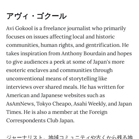
アヴィ・ゴクール
Avi Gokool is a freelance journalist who primarily
focuses on issues affecting local and historic
communities, human rights, and gentrification. He
takes inspiration from Anthony Bourdain and hopes
to give audiences a peek at some of Japan's more
esoteric enclaves and communities through
unconventional means of storytelling like
interviews over shared meals. He has written for
American and Japanese websites such as
AsAmNews, Tokyo Cheapo, Asahi Weekly, and Japan
Times. He is also a member at the Foreign
Correspondents Club Japan.
ジャーナリスト。地域コミュニティや古くから残る地