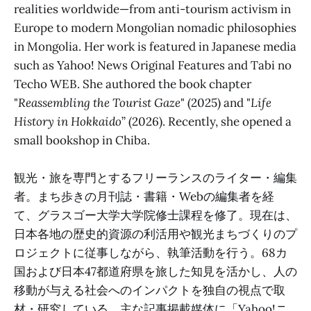
realities worldwide—from anti-tourism activism in
Europe to modern Mongolian nomadic philosophies
in Mongolia. Her work is featured in Japanese media
such as Yahoo! News Original Features and Tabi no
Techo WEB. She authored the book chapter
"
Reassembling the Tourist Gaze
" (2025) and "
Life
History in Hokkaido
” (2026). Recently, she opened a
small bookshop in Chiba.
観光・旅を専門とするフリーランスのライター・編集
者。まち歩きの月刊誌・書籍・Webの編集者を経
て、グラスゴー大学大学院修士課程を修了。現在は、
日本各地の歴史的資源の利活用や観光まちづくりのプ
ロジェクトに従事しながら、執筆活動を行う。68カ
国および日本47都道府県を旅した知見を活かし、人の
移動が与える社会へのインパクトを独自の視点で取
材・研究している。主な記事掲載媒体に「Yahoo!ニ