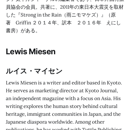
員協会の会員。共著に、2011年の東日本大震災を取材
した『Strong in the Rain（雨ニモマケズ）』（原
著 Griffin ２０１４年、訳本 ２０１６年 えにし
書房）がある。
Lewis Miesen
ルイス・マイセン
Lewis Miesen is a writer and editor based in Kyoto.
He serves as marketing director at Kyoto Journal,
an independent magazine with a focus on Asia. His
writing explores the human story behind cultural
heritage, immigrant communities in Japan, and the
Japanese diaspora worldwide. Among other
publications, he has worked with Tuttle Publishing,