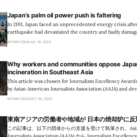
Japan’s palm oil power push is faltering
In 2011, Japan faced an unprecedented energy crisis aft
earthquake had devastated the country and badly dama
Daiichi Nuclear Power Plant. The country’s entire nuclear
NITHIN COCA
JUL 19, 2023
in total – was shut down for safety reasons. For months, 
power shortages and the
Why workers and communities oppose Japa
incineration in Southeast Asia
This article was chosen for Journalism Excellency Awar
by Asian American Journalists Association (AAJA) and de
support of JournalismFund.eu . Ever wondered why the world’s largest
NITHIN COCA
OCT 30, 2022
metropolis is so clean? Ask Watanabe Ayumu. One of Toky
waste collectors, Watanabe’s day
東南アジアの労働者や地域が 日本の焼却炉に反
この記事は、以下の団体からの支援を受けて執筆され、Asian A
Journalists Association (AAJA) から Journalism Excelle