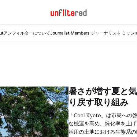
ut
アンフィルターについて
Journalist Members ジャーナリスト ミッ
暑さが増す夏と気
り戻す取り組み
「Cool Kyoto」は市
な機運を高め、緑化率を上げ
活用の土地における生態系の