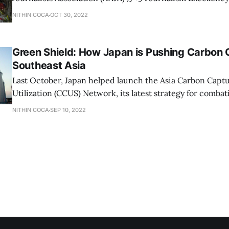
賞しています。 渡辺歩さんは、東京都の清掃労働者だ。毎朝、都内の渋滞を
NITHIN COCA
OCT 30, 2022
避けるために午前6時に家を出て、朝8時に職場に着き、東
事業所のごみを収集する。日によって、資源ごみや不燃ご
多い可燃ごみを回収する。 薄いプラごみや布、汚れた紙製品などの有機物
Green Shield: How Japan is Pushing Carbon 
は、都内の清掃工場へと運ばれる。この工場は、東京23区
Southeast Asia
が操業する。東京23区内では、工場がない中野区や荒川区
Last October, Japan helped launch the Asia Carbon Captu
馬区や世田谷区もあり、清掃工場は全部で21区に位置する。
Utilization (CCUS) Network, its latest strategy for combat
に近代的なごみ焼却場が操業して以来、70～80年代にか
change. But the project, heavily backed by Japan’s Minis
NITHIN COCA
SEP 10, 2022
展とごみの増大に伴って、日本では大半のごみが焼却されてきた。
Trade and Industry (METI), has been criticized for provi
ルが進むと同時に人口の高齢化が加速しているため、日本
Japanese fossil fuel companies. METI’s support
一方だ。現在、全国で１千件の清掃工場が稼働しているが