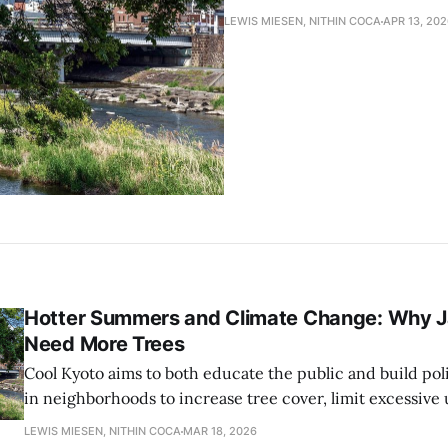
LEWIS MIESEN, NITHIN COCA
APR 13, 20
Hotter Summers and Climate Change: Why Ja
Need More Trees
Cool Kyoto aims to both educate the public and build p
in neighborhoods to increase tree cover, limit excessive 
and restore ecosystems in vacant or underused areas.
LEWIS MIESEN, NITHIN COCA
MAR 18, 2026