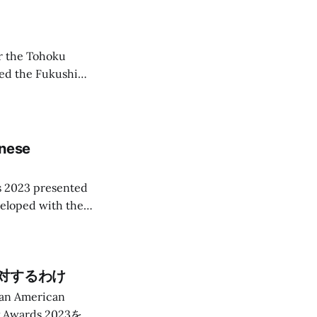
er the Tohoku
ged the Fukushima
 fleet – 54 plants
the country faced
nese
ds 2023 presented
veloped with the
o’s small army of
対するわけ
merican
ncy Awards 2023を受