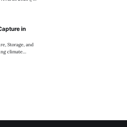
京23区の各家庭や
み、そして最も量の
Capture in
清掃一部事務組合
、工場が2つある練
re, Storage, and
大阪で1960年代
ing climate
けての急速な経済発
try of Economy,
 リサイク
ding cover for
ではごみの量が減る
、焼却炉の新規建