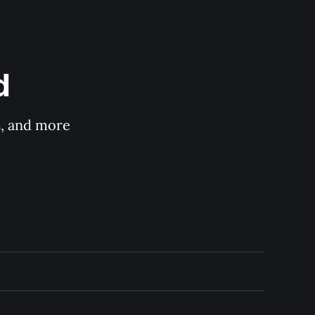
d
s, and more