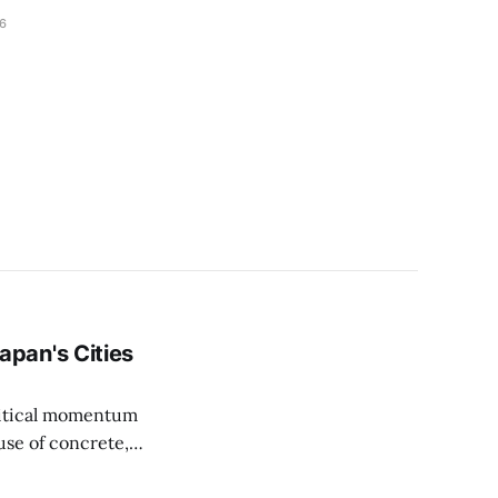
26
pan's Cities
olitical momentum
use of concrete,