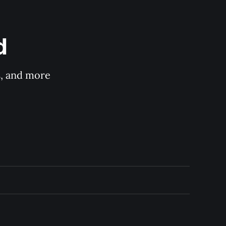
d
s, and more