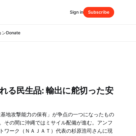
Sign in
Subscribe
ション
Donate
れる民生品: 輸出に舵切った安
「敵基地攻撃能力の保有」が争点の一つになったもの
。その間に沖縄ではミサイル配備が進む。アンフ
トワーク（ＮＡＪＡＴ）代表の杉原浩司さんに現