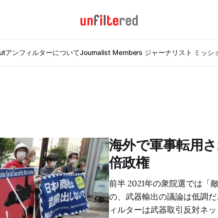
ut
アンフィルターについて
Journalist Members ジャーナリスト ミッ
海外で軍事転用さ
倍政権
前半 2021年の衆院選では
の、武器輸出の議論は低調だ
ィルターは武器取引反対ネッ