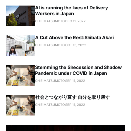
AI is running the lives of Delivery
Workers in Japan
CHIE MATSUMOTO
DEC 11, 2022
A Cut Above the Rest:Shibata Akari
CHIE MATSUMOTO
OCT 13, 2022
Stemming the Shecession and Shadow
Pandemic under COVID in Japan
CHIE MATSUMOTO
SEP 11, 2022
社会とつながり直す 自分を取り戻す
CHIE MATSUMOTO
SEP 11, 2022