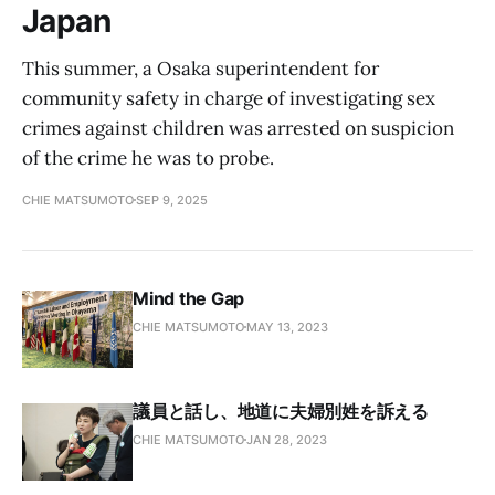
Japan
This summer, a Osaka superintendent for
community safety in charge of investigating sex
crimes against children was arrested on suspicion
of the crime he was to probe.
CHIE MATSUMOTO
SEP 9, 2025
Mind the Gap
CHIE MATSUMOTO
MAY 13, 2023
議員と話し、地道に夫婦別姓を訴える
CHIE MATSUMOTO
JAN 28, 2023