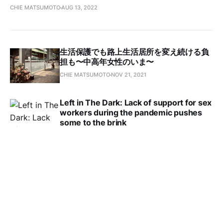
CHIE MATSUMOTO
AUG 13, 2022
生活保護でも路上生活居所を変え続ける負
担も〜中高年女性のいま〜
CHIE MATSUMOTO
NOV 21, 2021
Left in The Dark: Lack of support for sex
workers during the pandemic pushes
some to the brink
CHIE MATSUMOTO
AUG 26, 2021
Tokyo 2020 GamesBlind musician’s
tribute to athletes
CHIE MATSUMOTO
JUN 17, 2021
ジェンダー平等、女性登用を訴えメディア
労組らが会見