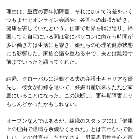
理由は、重度の更年期障害。それに加えて時差をいく
つもまたぐオンライン会議や、各国への出張が続き、
健康を害していたという。仕事で世界を駆け巡り、帰
国しても自宅にいる間は常にパソコンに向かう時間が
多い働き方は生活にも響き、娘たちの心理的健康状態
にも影響した。家族会議を重ねる中で、夫とは離婚寸
前までいったと語ってくれた。
結局、グローバルに活動する夫の弁護士キャリアを優
先し、彼女が前線を退いて、妊娠出産以来ふたたび家
庭にいることになった。この決断は、更年期障害より
もしんどかったかもしれない。
オープンな人ではあるが、組織のスタッフには「健康
上の理由で退職を余儀なくされた」とは言わないで欲
しい、との付言が。ただでさえ、男業界男性中心と言