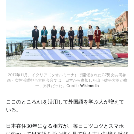
2017年11月、イタリア（タオルミーナ）で開催されたG7男⼥共同参
画・女性活躍担当⼤⾂会合では、日本から参加した山下雄平大臣が唯
一、男性だった。Credit: 
Wikimedia
ここのところA Iを活用して外国語を学ぶ人が増えて
いる。
日本在住30年になる相方が、毎日コツコツとスマホ
に向かって日本語を学ぶ姿を見て私も古い記憶を呼び