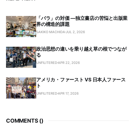
「バラ」の対価 —独立書店の苦悩と出版業
界の構造的課題
SAKIKO MACHIDA
JUL 2, 2026
政治思想の違いを乗り越え草の根でつなが
る
UNFILITERED
APR 22, 2026
アメリカ・ファースト VS 日本人ファース
ト
UNFILITERED
APR 17, 2026
COMMENTS (
)