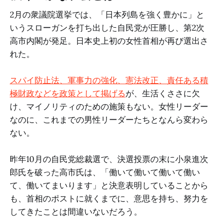
2月の衆議院選挙では、「日本列島を強く豊かに」と
いうスローガンを打ち出した自民党が圧勝し、第2次
高市内閣が発足。日本史上初の女性首相が再び選出さ
れた。
スパイ防止法、軍事力の強化、憲法改正、責任ある積
極財政などを政策として掲げる
が、生活くささに欠
け、マイノリティのための施策もない。女性リーダー
なのに、これまでの男性リーダーたちとなんら変わら
ない。
昨年10月の自民党総裁選で、決選投票の末に小泉進次
郎氏を破った高市氏は、「働いて働いて働いて働い
て、働いてまいります」と決意表明していることから
も、首相のポストに就くまでに、意思を持ち、努力を
してきたことは間違いないだろう。