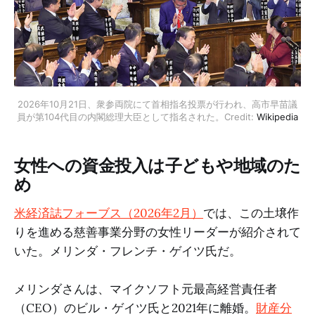
2026年10月21日、衆参両院にて首相指名投票が行われ、高市早苗議
員が第104代目の内閣総理大臣として指名された。Credit: 
Wikipedia
女性への資金投入は子どもや地域のた
め
米経済誌フォーブス（2026年2月）
では、この土壌作
りを進める慈善事業分野の女性リーダーが紹介されて
いた。メリンダ・フレンチ・ゲイツ氏だ。
メリンダさんは、マイクソフト元最高経営責任者
（CEO）のビル・ゲイツ氏と2021年に離婚。
財産分