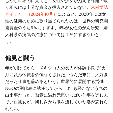
しかし世界的に見ても、女性や少女が抱える課題の取
り組みには十分な資金が投入されていない。
米科学誌
ネイチャー（2024年10月）
によると、2020年には女
性の健康のために割り当てられたのは、世界の研究開
発資金のうち5％にすぎず、4%が女性のがん研究、婦
人科系の病気の治療については１％にすぎないとい
う。
偏見と闘う
年が明けてから、メキシコ人の友人が体調不良で2カ
月に及ぶ休職を余儀なくされた。悩んだ末に、大好き
だった仕事を辞めるという。世界的に展開する労働
NGOの副代表に就任してから、3年も経たないうちの
出来事だった。熱意に溢れ元気いっぱい仕事を楽しん
でいた彼女が、悔しさから涙を流していた姿が忘れら
れない。