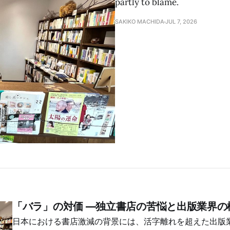
partly to blame.
SAKIKO MACHIDA
JUL 7, 2026
「バラ」の対価 —独立書店の苦悩と出版業界の
日本における書店激減の背景には、活字離れを超えた出版