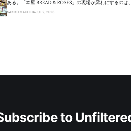
ある。「本屋 BREAD & ROSES」の現場が露わにするの
れた独立書店が、自己搾取のもと、かろうじて空間を維持
SAKIKO MACHIDA
JUL 2, 2026
齢化が進む地域で「まちのコモンズ」を紡ぐ実践から、文
ワーカーへの正当な対価を問い直す。
Subscribe to Unfiltere