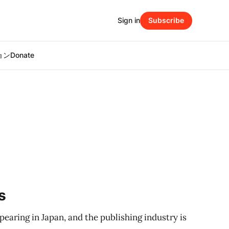
Sign in
Subscribe
ション
Donate
s
pearing in Japan, and the publishing industry is