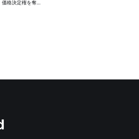
は、価格決定権を奪わ
している実態だ。高
化的エッセンシャル
d